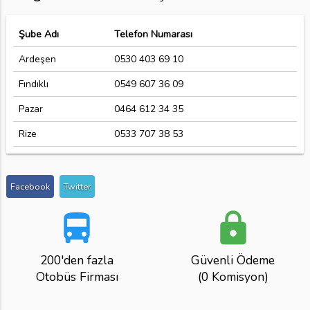
Şube Adı
Telefon Numarası
Ardeşen
0530 403 69 10
Fındıklı
0549 607 36 09
Pazar
0464 612 34 35
Rize
0533 707 38 53
Facebook
Twitter
directions_bus
lock
200'den fazla
Güvenli Ödeme
Otobüs Firması
(0 Komisyon)