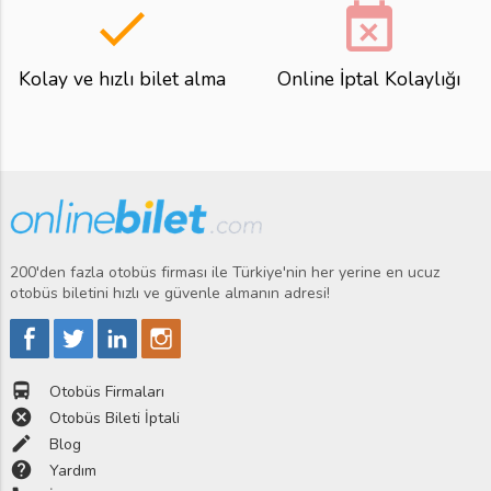
done
event_busy
Kolay ve hızlı bilet alma
Online İptal Kolaylığı
200'den fazla otobüs firması ile Türkiye'nin her yerine en ucuz
otobüs biletini hızlı ve güvenle almanın adresi!
directions_bus
Otobüs Firmaları
cancel
Otobüs Bileti İptali
edit
Blog
help
Yardım