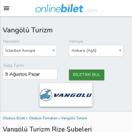
menu
Vangölü Turizm
Nereden
Nereye
İstanbul Avrupa
Ankara (Aşti)
Gidiş Tarihi
BİLETİMİ BUL
Otobüs Bileti
»
Otobüs Firmaları
»
Vangölü Turizm
Vangölü Turizm Rize Şubeleri