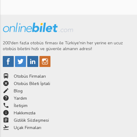
200'den fazla otobüs firması ile Türkiye'nin her yerine en ucuz
otobüs biletini hızlı ve güvenle almanın adresi!
directions_bus
Otobüs Firmaları
cancel
Otobüs Bileti İptali
edit
Blog
help
Yardım
phone
İletişim
info
Hakkımızda
assignment
Gizlilik Sözleşmesi
flight_takeoff
Uçak Firmaları