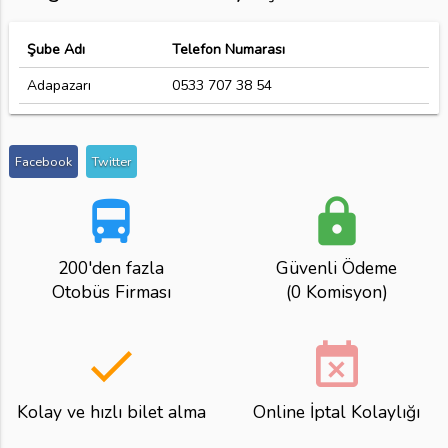
Şube Adı
Telefon Numarası
Adapazarı
0533 707 38 54
Facebook
Twitter
directions_bus
lock
200'den fazla
Güvenli Ödeme
Otobüs Firması
(0 Komisyon)
done
event_busy
Kolay ve hızlı bilet alma
Online İptal Kolaylığı