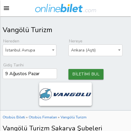
menu
Vangölü Turizm
Nereden
Nereye
İstanbul Avrupa
Ankara (Aşti)
Gidiş Tarihi
BİLETİMİ BUL
Otobüs Bileti
»
Otobüs Firmaları
»
Vangölü Turizm
Vangölü Turizm Sakarya Şubeleri