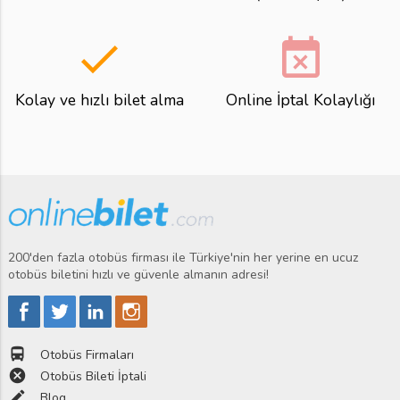
done
event_busy
Kolay ve hızlı bilet alma
Online İptal Kolaylığı
200'den fazla otobüs firması ile Türkiye'nin her yerine en ucuz
otobüs biletini hızlı ve güvenle almanın adresi!
directions_bus
Otobüs Firmaları
cancel
Otobüs Bileti İptali
edit
Blog