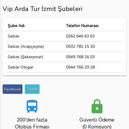
Vip Arda Tur İzmit Şubeleri
Şube Adı
Telefon Numarası
Gebze
0262 646 63 63
Gebze (Arapçeşme)
0532 781 15 30
Gebze (Şekerpınar)
0549 768 16 03
Gebze Otogar
0544 766 29 28
Facebook
Twitter
directions_bus
lock
200'den fazla
Güvenli Ödeme
Otobüs Firması
(0 Komisyon)