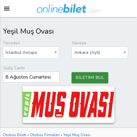
menu
Yeşil Muş Ovası
Nereden
Nereye
İstanbul Avrupa
Ankara (Aşti)
Gidiş Tarihi
BİLETİMİ BUL
Otobüs Bileti
»
Otobüs Firmaları
»
Yeşil Muş Ovası