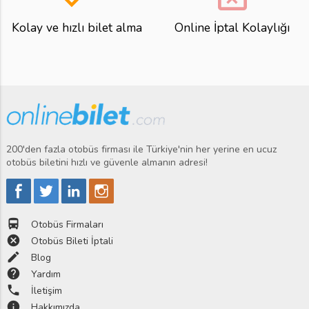
Kolay ve hızlı bilet alma
Online İptal Kolaylığı
200'den fazla otobüs firması ile Türkiye'nin her yerine en ucuz
otobüs biletini hızlı ve güvenle almanın adresi!
directions_bus
Otobüs Firmaları
cancel
Otobüs Bileti İptali
edit
Blog
help
Yardım
phone
İletişim
info
Hakkımızda