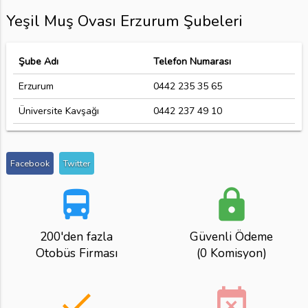
Yeşil Muş Ovası Erzurum Şubeleri
Şube Adı
Telefon Numarası
Erzurum
0442 235 35 65
Üniversite Kavşağı
0442 237 49 10
Facebook
Twitter
directions_bus
lock
200'den fazla
Güvenli Ödeme
Otobüs Firması
(0 Komisyon)
done
event_busy