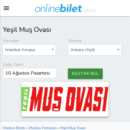
menu
Yeşil Muş Ovası
Nereden
Nereye
İstanbul Avrupa
Ankara (Aşti)
Gidiş Tarihi
BİLETİMİ BUL
Otobüs Bileti
»
Otobüs Firmaları
»
Yeşil Muş Ovası