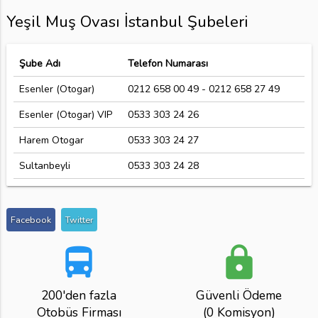
Yeşil Muş Ovası İstanbul Şubeleri
Şube Adı
Telefon Numarası
Esenler (Otogar)
0212 658 00 49 - 0212 658 27 49
Esenler (Otogar) VIP
0533 303 24 26
Harem Otogar
0533 303 24 27
Sultanbeyli
0533 303 24 28
Facebook
Twitter
directions_bus
lock
200'den fazla
Güvenli Ödeme
Otobüs Firması
(0 Komisyon)