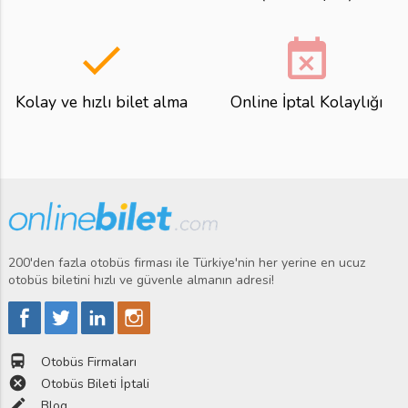
done
event_busy
Kolay ve hızlı bilet alma
Online İptal Kolaylığı
200'den fazla otobüs firması ile Türkiye'nin her yerine en ucuz
otobüs biletini hızlı ve güvenle almanın adresi!
directions_bus
Otobüs Firmaları
cancel
Otobüs Bileti İptali
edit
Blog