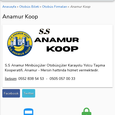
Anasayfa
»
Otobüs Bileti
»
Otobüs Firmaları
»
Anamur Koop
Anamur Koop
S.S Anamur Minibüsçüler Otobüsçüler Karayolu Yolcu Taşıma
Kooperatifi, Anamur - Mersin hattında hizmet vermektedir.
İletişim
: 0552 838 54 53 - 0505 057 00 33
Facebook
Twitter
directions_bus
lock