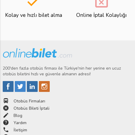
done
event_busy
Kolay ve hızlı bilet alma
Online İptal Kolaylığı
200'den fazla otobüs firması ile Türkiye'nin her yerine en ucuz
otobüs biletini hızlı ve güvenle almanın adresi!
directions_bus
Otobüs Firmaları
cancel
Otobüs Bileti İptali
edit
Blog
help
Yardım
phone
İletişim