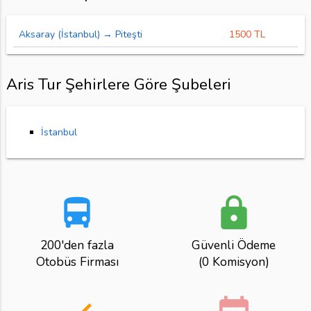
Aksaray (İstanbul) → Piteşti
1500 TL
Aris Tur Şehirlere Göre Şubeleri
İstanbul
directions_bus
lock
200'den fazla
Güvenli Ödeme
Otobüs Firması
(0 Komisyon)