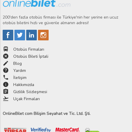
200'den fazla otobüs firması ile Türkiye'nin her yerine en ucuz
otobüs biletini hızlı ve güvenle almanın adresi!
directions_bus
Otobüs Firmaları
cancel
Otobüs Bileti İptali
edit
Blog
help
Yardım
phone
İletişim
info
Hakkımızda
assignment
Gizlilik Sözleşmesi
flight_takeoff
Uçak Firmaları
OnlineBilet com Bilişim Seyahat ve Tic. Ltd. Şti.