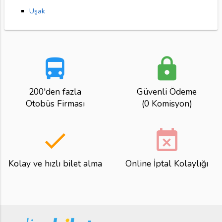
Uşak
directions_bus
lock
200'den fazla
Güvenli Ödeme
Otobüs Firması
(0 Komisyon)
done
event_busy
Kolay ve hızlı bilet alma
Online İptal Kolaylığı