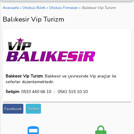
Anasayfa
»
Otobüs Bileti
»
Otobüs Firmaları
»
Balıkesir Vip Turizm
Balıkesir Vip Turizm
Balıkesir Vip Turizm
, Balıkesir ve çevresinde Vip araçlar ile
seferler düzenlemektedir.
İletişim
: 0533 440 66 10 - 0541 515 10 10
Facebook
Twitter
directions_bus
lock