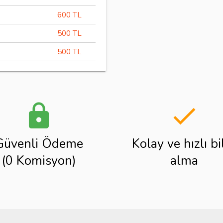
600 TL
500 TL
500 TL
lock
done
Güvenli Ödeme
Kolay ve hızlı bi
(0 Komisyon)
alma