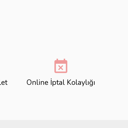
event_busy
let
Online İptal Kolaylığı