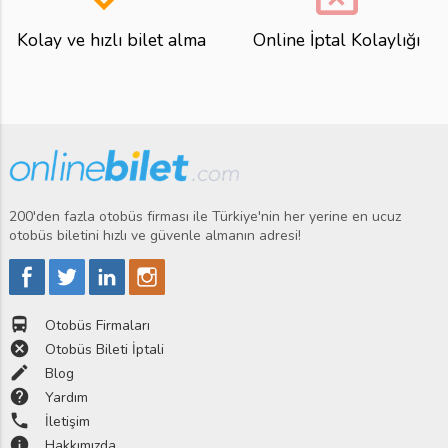
Kolay ve hızlı bilet alma
Online İptal Kolaylığı
200'den fazla otobüs firması ile Türkiye'nin her yerine en ucuz
otobüs biletini hızlı ve güvenle almanın adresi!
directions_bus
Otobüs Firmaları
cancel
Otobüs Bileti İptali
edit
Blog
help
Yardım
phone
İletişim
info
Hakkımızda