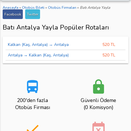
Anasayfa
»
Otobüs Bileti
»
Otobüs Firmaları
»
Batı Antalya Yayla
Facebook
Twitter
Batı Antalya Yayla Popüler Rotaları
Kalkan (Kaş, Antalya) → Antalya
520 TL
Antalya → Kalkan (Kaş, Antalya)
520 TL
directions_bus
lock
200'den fazla
Güvenli Ödeme
Otobüs Firması
(0 Komisyon)
done
event_busy