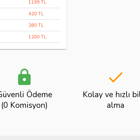
1199 TL
420 TL
280 TL
1200 TL
lock
done
Güvenli Ödeme
Kolay ve hızlı bi
(0 Komisyon)
alma