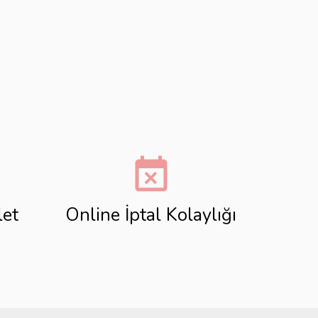
event_busy
let
Online İptal Kolaylığı