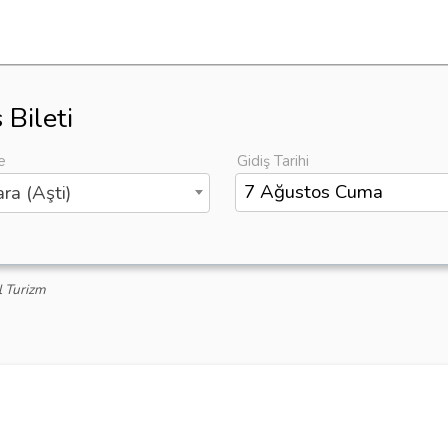
Bileti
e
Gidiş Tarihi
ra (Aşti)
l Turizm