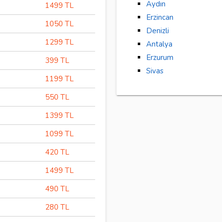
Aydın
1499 TL
Erzincan
1050 TL
Denizli
1299 TL
Antalya
Erzurum
399 TL
Sivas
1199 TL
550 TL
1399 TL
1099 TL
420 TL
1499 TL
490 TL
280 TL