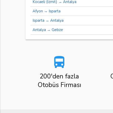
Kocaeli (İzmit) → Antalya
Afyon → Isparta
Isparta → Antalya
Antalya → Gebze
directions_bus
200'den fazla
Otobüs Firması