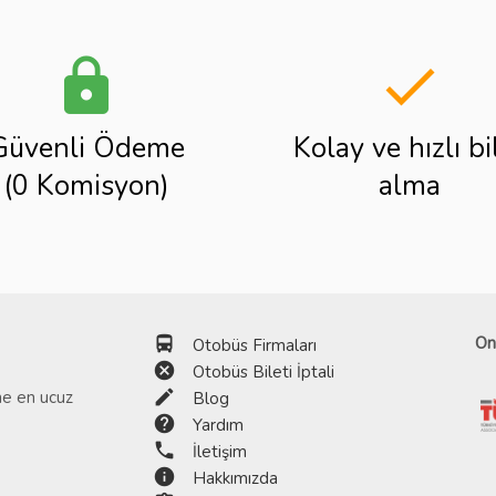
lock
done
Güvenli Ödeme
Kolay ve hızlı bi
(0 Komisyon)
alma
directions_bus
On
Otobüs Firmaları
cancel
Otobüs Bileti İptali
edit
ine en ucuz
Blog
help
Yardım
phone
İletişim
info
Hakkımızda