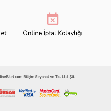
event_busy
let
Online İptal Kolaylığı
lineBilet com Bilişim Seyahat ve Tic. Ltd. Şti.