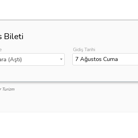
 Bileti
e
Gidiş Tarihi
ra (Aşti)
r Turizm