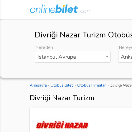
Divriği Nazar Turizm Otobüs
Nereden
Nerey
İstanbul Avrupa
Anka
Anasayfa
»
Otobüs Bileti
»
Otobüs Firmaları
»
Divriği Naza
Divriği Nazar Turizm