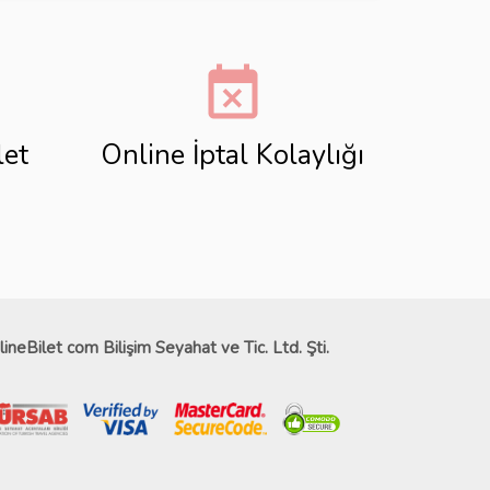
event_busy
let
Online İptal Kolaylığı
lineBilet com Bilişim Seyahat ve Tic. Ltd. Şti.