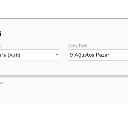
i
e
Gidiş Tarihi
ra (Aşti)
zm