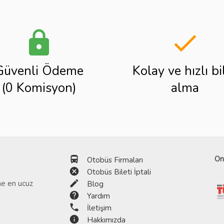
lock
done
Güvenli Ödeme
Kolay ve hızlı bi
(0 Komisyon)
alma
directions_bus
On
Otobüs Firmaları
cancel
Otobüs Bileti İptali
edit
ine en ucuz
Blog
help
Yardım
phone
İletişim
info
Hakkımızda