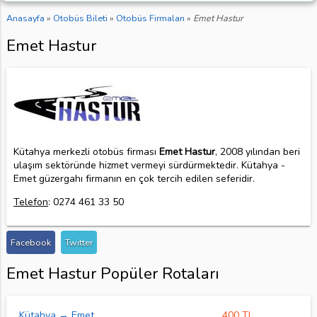
Anasayfa
»
Otobüs Bileti
»
Otobüs Firmaları
»
Emet Hastur
Emet Hastur
Kütahya merkezli otobüs firması
Emet Hastur
, 2008 yılından beri
ulaşım sektöründe hizmet vermeyi sürdürmektedir. Kütahya -
Emet güzergahı firmanın en çok tercih edilen seferidir.
Telefon
: 0274 461 33 50
Facebook
Twitter
Emet Hastur Popüler Rotaları
Kütahya → Emet
400 TL