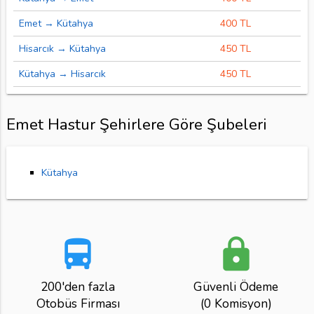
Emet → Kütahya
400 TL
Hisarcık → Kütahya
450 TL
Kütahya → Hisarcık
450 TL
Emet Hastur Şehirlere Göre Şubeleri
Kütahya
directions_bus
lock
200'den fazla
Güvenli Ödeme
Otobüs Firması
(0 Komisyon)