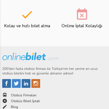
done
event_busy
Kolay ve hızlı bilet alma
Online İptal Kolaylığı
200'den fazla otobüs firması ile Türkiye'nin her yerine en ucuz
otobüs biletini hızlı ve güvenle almanın adresi!
directions_bus
Otobüs Firmaları
cancel
Otobüs Bileti İptali
edit
Blog