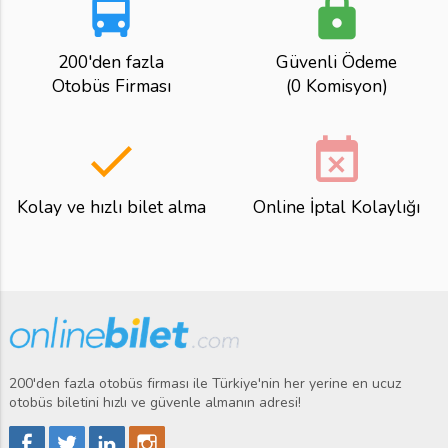
directions_bus
lock
200'den fazla
Güvenli Ödeme
Otobüs Firması
(0 Komisyon)
done
event_busy
Kolay ve hızlı bilet alma
Online İptal Kolaylığı
200'den fazla otobüs firması ile Türkiye'nin her yerine en ucuz
otobüs biletini hızlı ve güvenle almanın adresi!