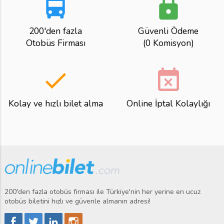
directions_bus
lock
200'den fazla
Güvenli Ödeme
Otobüs Firması
(0 Komisyon)
done
event_busy
Kolay ve hızlı bilet alma
Online İptal Kolaylığı
200'den fazla otobüs firması ile Türkiye'nin her yerine en ucuz
otobüs biletini hızlı ve güvenle almanın adresi!