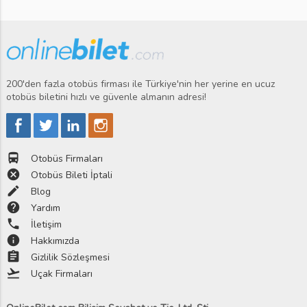
200'den fazla otobüs firması ile Türkiye'nin her yerine en ucuz
otobüs biletini hızlı ve güvenle almanın adresi!
directions_bus
Otobüs Firmaları
cancel
Otobüs Bileti İptali
edit
Blog
help
Yardım
phone
İletişim
info
Hakkımızda
assignment
Gizlilik Sözleşmesi
flight_takeoff
Uçak Firmaları