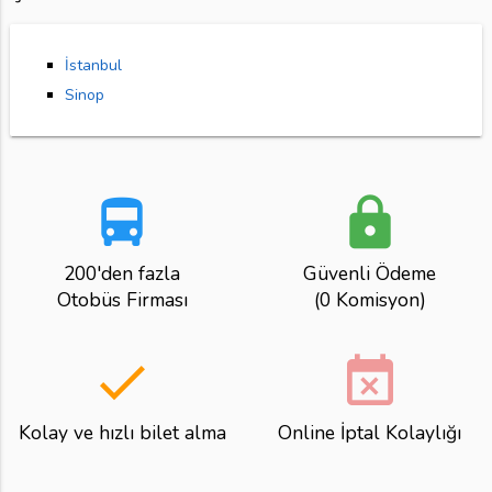
İstanbul
Sinop
directions_bus
lock
200'den fazla
Güvenli Ödeme
Otobüs Firması
(0 Komisyon)
done
event_busy
Kolay ve hızlı bilet alma
Online İptal Kolaylığı