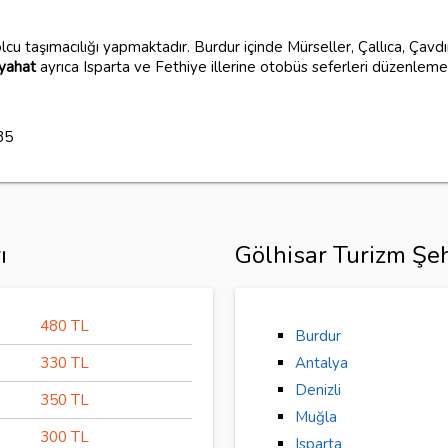
yolcu taşımacılığı yapmaktadır. Burdur içinde Mürseller, Çallıca, Çavd
eyahat
ayrıca Isparta ve Fethiye illerine otobüs seferleri düzenleme
35
ı
Gölhisar Turizm Şeh
480 TL
Burdur
330 TL
Antalya
Denizli
350 TL
Muğla
300 TL
Isparta