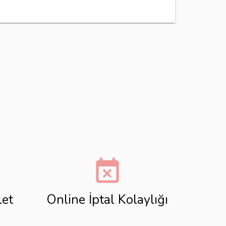
event_busy
let
Online İptal Kolaylığı