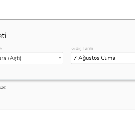
ti
e
Gidiş Tarihi
ra (Aşti)
rizm