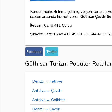
Burdur merkezli firma şehir içi ve şehirler arası 
ilçeleri arasında hizmet veren
Gölhisar Çavdır S
İletişim
: 0248 411 55 35
Şikayet Hattı
: 0248 411 49 90 - 0544 411 55 
Facebook
Twitter
Gölhisar Turizm Popüler Rotalar
Denizli → Fethiye
Antalya → Çavdır
Antalya → Gölhisar
Denizli → Çavdır