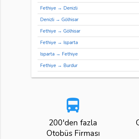
Fethiye → Denizli
Denizli → Gölhisar
Fethiye → Gölhisar
Fethiye → Isparta
Isparta → Fethiye
Fethiye → Burdur
directions_bus
200'den fazla
Otobüs Firması