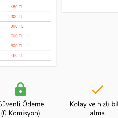
480 TL
300 TL
300 TL
500 TL
500 TL
450 TL
lock
done
Güvenli Ödeme
Kolay ve hızlı bi
(0 Komisyon)
alma