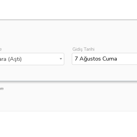
e
Gidiş Tarihi
ra (Aşti)
zm