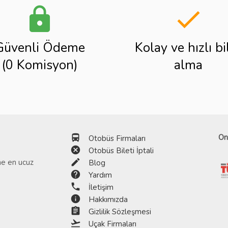
lock
done
Güvenli Ödeme
Kolay ve hızlı bi
(0 Komisyon)
alma
directions_bus
On
Otobüs Firmaları
cancel
Otobüs Bileti İptali
edit
ine en ucuz
Blog
help
Yardım
phone
İletişim
info
Hakkımızda
assignment
Gizlilik Sözleşmesi
flight_takeoff
Uçak Firmaları