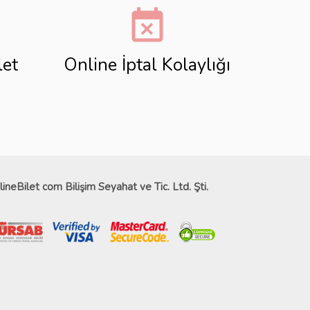
event_busy
let
Online İptal Kolaylığı
lineBilet com Bilişim Seyahat ve Tic. Ltd. Şti.