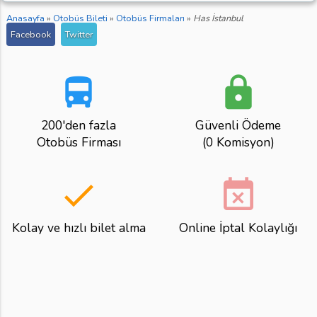
Anasayfa
»
Otobüs Bileti
»
Otobüs Firmaları
»
Has İstanbul
Facebook
Twitter
directions_bus
lock
200'den fazla
Güvenli Ödeme
Otobüs Firması
(0 Komisyon)
done
event_busy
Kolay ve hızlı bilet alma
Online İptal Kolaylığı