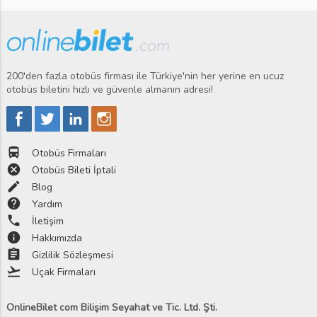
200'den fazla otobüs firması ile Türkiye'nin her yerine en ucuz
otobüs biletini hızlı ve güvenle almanın adresi!
directions_bus
Otobüs Firmaları
cancel
Otobüs Bileti İptali
edit
Blog
help
Yardım
phone
İletişim
info
Hakkımızda
assignment
Gizlilik Sözleşmesi
flight_takeoff
Uçak Firmaları
OnlineBilet com Bilişim Seyahat ve Tic. Ltd. Şti.