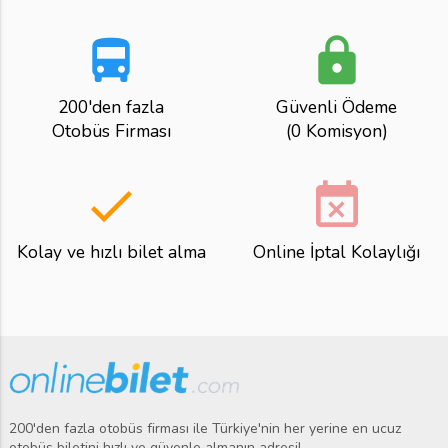
directions_bus
lock
200'den fazla
Güvenli Ödeme
Otobüs Firması
(0 Komisyon)
done
event_busy
Kolay ve hızlı bilet alma
Online İptal Kolaylığı
200'den fazla otobüs firması ile Türkiye'nin her yerine en ucuz
otobüs biletini hızlı ve güvenle almanın adresi!