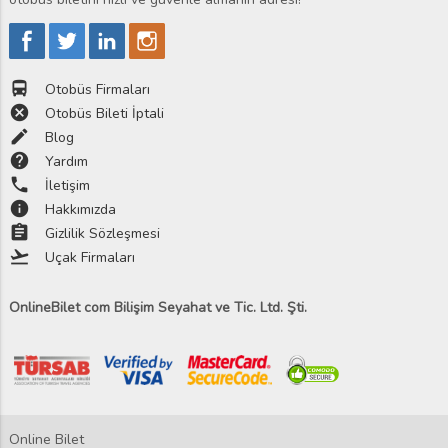
directions_bus
Otobüs Firmaları
cancel
Otobüs Bileti İptali
edit
Blog
help
Yardım
phone
İletişim
info
Hakkımızda
assignment
Gizlilik Sözleşmesi
flight_takeoff
Uçak Firmaları
OnlineBilet com Bilişim Seyahat ve Tic. Ltd. Şti.
Online Bilet