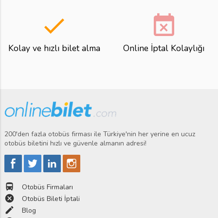
done
event_busy
Kolay ve hızlı bilet alma
Online İptal Kolaylığı
200'den fazla otobüs firması ile Türkiye'nin her yerine en ucuz
otobüs biletini hızlı ve güvenle almanın adresi!
directions_bus
Otobüs Firmaları
cancel
Otobüs Bileti İptali
edit
Blog