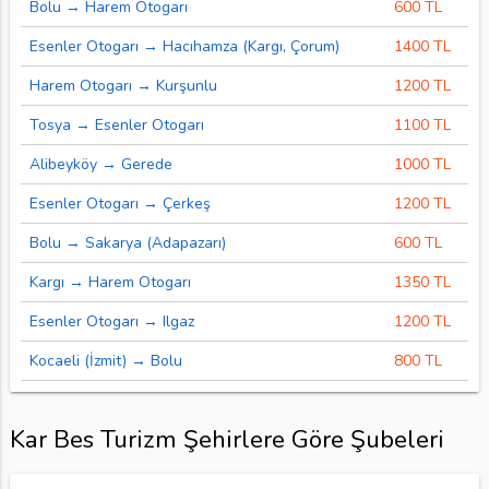
Bolu → Harem Otogarı
600 TL
Esenler Otogarı → Hacıhamza (Kargı, Çorum)
1400 TL
Harem Otogarı → Kurşunlu
1200 TL
Tosya → Esenler Otogarı
1100 TL
Alibeyköy → Gerede
1000 TL
Esenler Otogarı → Çerkeş
1200 TL
Bolu → Sakarya (Adapazarı)
600 TL
Kargı → Harem Otogarı
1350 TL
Esenler Otogarı → Ilgaz
1200 TL
Kocaeli (İzmit) → Bolu
800 TL
Kar Bes Turizm Şehirlere Göre Şubeleri