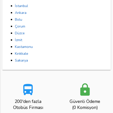
İstanbul
Ankara
Bolu
Çorum
Düzce
İzmit
Kastamonu
Kırıkkale
Sakarya
directions_bus
lock
200'den fazla
Güvenli Ödeme
Otobüs Firması
(0 Komisyon)