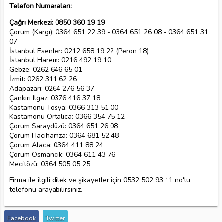
Telefon Numaraları:
Çağrı Merkezi: 0850 360 19 19
Çorum (Kargı): 0364 651 22 39 - 0364 651 26 08 - 0364 651 31
07
İstanbul Esenler: 0212 658 19 22 (Peron 18)
İstanbul Harem: 0216 492 19 10
Gebze: 0262 646 65 01
İzmit: 0262 311 62 26
Adapazarı: 0264 276 56 37
Çankırı Ilgaz: 0376 416 37 18
Kastamonu Tosya: 0366 313 51 00
Kastamonu Ortalıca: 0366 354 75 12
Çorum Saraydüzü: 0364 651 26 08
Çorum Hacıhamza: 0364 681 52 48
Çorum Alaca: 0364 411 88 24
Çorum Osmancık: 0364 611 43 76
Mecitözü: 0364 505 05 25
Firma ile ilgili dilek ve şikayetler için
0532 502 93 11 no'lu
telefonu arayabilirsiniz.
Facebook
Twitter