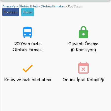
Anasayfa
»
Otobüs Bileti
»
Otobüs Firmaları
»
Koç Turizm
Facebook
Twitter
directions_bus
lock
200'den fazla
Güvenli Ödeme
Otobüs Firması
(0 Komisyon)
done
event_busy
Kolay ve hızlı bilet alma
Online İptal Kolaylığı