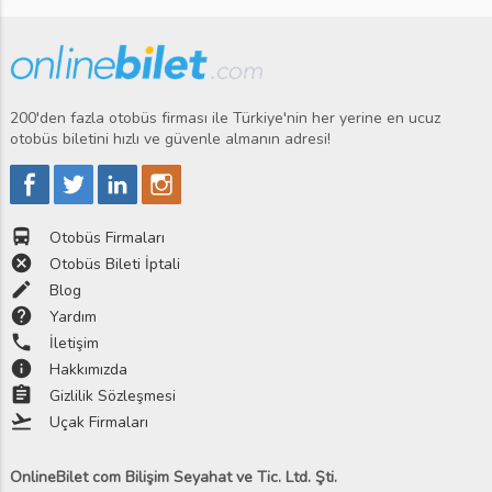
200'den fazla otobüs firması ile Türkiye'nin her yerine en ucuz
otobüs biletini hızlı ve güvenle almanın adresi!
directions_bus
Otobüs Firmaları
cancel
Otobüs Bileti İptali
edit
Blog
help
Yardım
phone
İletişim
info
Hakkımızda
assignment
Gizlilik Sözleşmesi
flight_takeoff
Uçak Firmaları
OnlineBilet com Bilişim Seyahat ve Tic. Ltd. Şti.