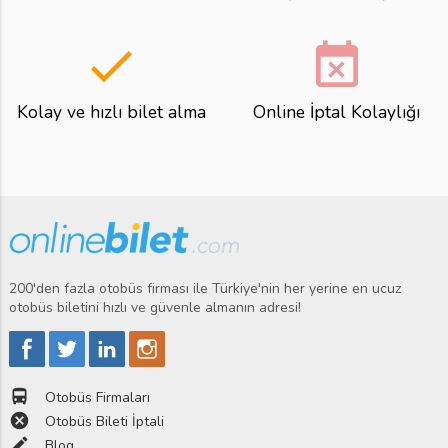
done
event_busy
Kolay ve hızlı bilet alma
Online İptal Kolaylığı
200'den fazla otobüs firması ile Türkiye'nin her yerine en ucuz
otobüs biletini hızlı ve güvenle almanın adresi!
directions_bus
Otobüs Firmaları
cancel
Otobüs Bileti İptali
edit
Blog