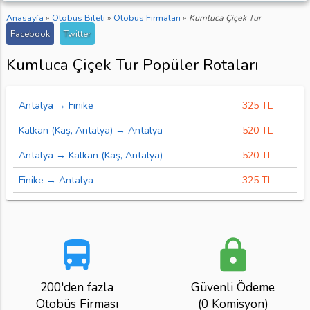
Anasayfa
»
Otobüs Bileti
»
Otobüs Firmaları
»
Kumluca Çiçek Tur
Facebook
Twitter
Kumluca Çiçek Tur Popüler Rotaları
Antalya → Finike
325 TL
Kalkan (Kaş, Antalya) → Antalya
520 TL
Antalya → Kalkan (Kaş, Antalya)
520 TL
Finike → Antalya
325 TL
directions_bus
lock
200'den fazla
Güvenli Ödeme
Otobüs Firması
(0 Komisyon)