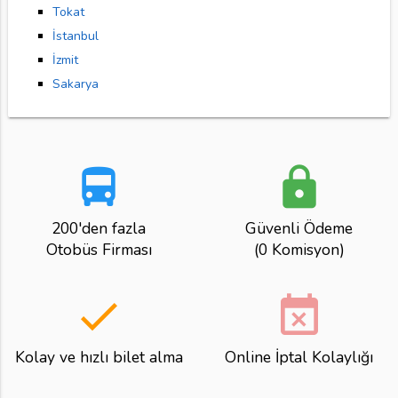
Tokat
İstanbul
İzmit
Sakarya
directions_bus
lock
200'den fazla
Güvenli Ödeme
Otobüs Firması
(0 Komisyon)
done
event_busy
Kolay ve hızlı bilet alma
Online İptal Kolaylığı