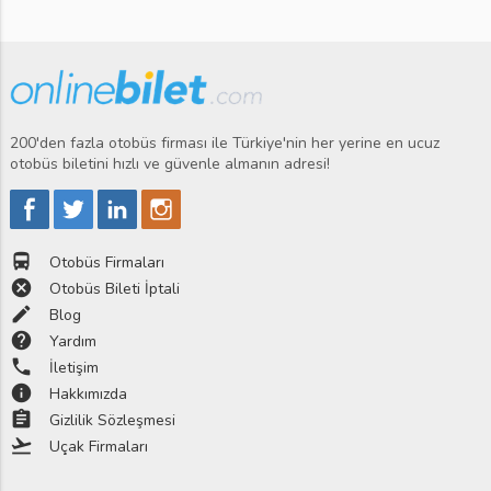
200'den fazla otobüs firması ile Türkiye'nin her yerine en ucuz
otobüs biletini hızlı ve güvenle almanın adresi!
directions_bus
Otobüs Firmaları
cancel
Otobüs Bileti İptali
edit
Blog
help
Yardım
phone
İletişim
info
Hakkımızda
assignment
Gizlilik Sözleşmesi
flight_takeoff
Uçak Firmaları