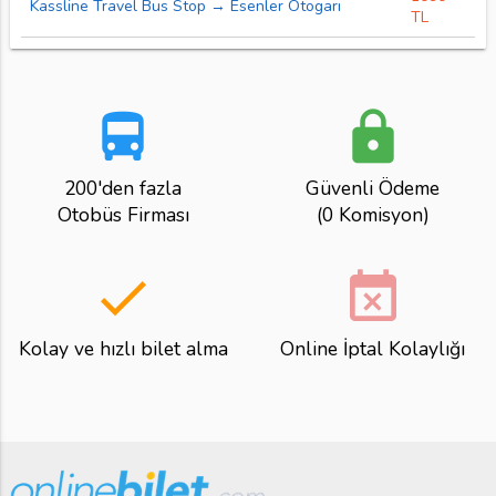
Kassline Travel Bus Stop → Esenler Otogarı
TL
directions_bus
lock
200'den fazla
Güvenli Ödeme
Otobüs Firması
(0 Komisyon)
done
event_busy
Kolay ve hızlı bilet alma
Online İptal Kolaylığı