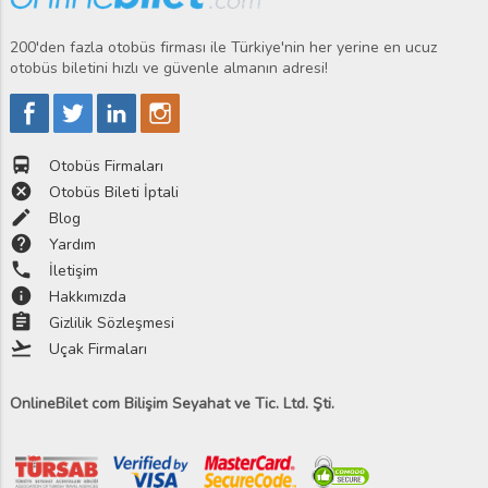
200'den fazla otobüs firması ile Türkiye'nin her yerine en ucuz
otobüs biletini hızlı ve güvenle almanın adresi!
directions_bus
Otobüs Firmaları
cancel
Otobüs Bileti İptali
edit
Blog
help
Yardım
phone
İletişim
info
Hakkımızda
assignment
Gizlilik Sözleşmesi
flight_takeoff
Uçak Firmaları
OnlineBilet com Bilişim Seyahat ve Tic. Ltd. Şti.