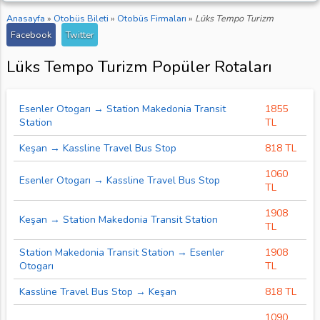
Anasayfa
»
Otobüs Bileti
»
Otobüs Firmaları
»
Lüks Tempo Turizm
Facebook
Twitter
Lüks Tempo Turizm Popüler Rotaları
Esenler Otogarı → Station Makedonia Transit
1855
Station
TL
Keşan → Kassline Travel Bus Stop
818 TL
1060
Esenler Otogarı → Kassline Travel Bus Stop
TL
1908
Keşan → Station Makedonia Transit Station
TL
Station Makedonia Transit Station → Esenler
1908
Otogarı
TL
Kassline Travel Bus Stop → Keşan
818 TL
1090