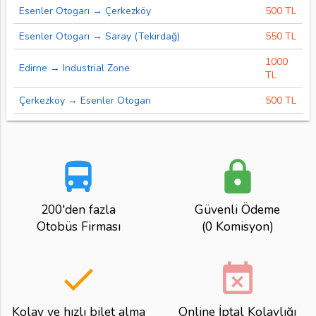
Esenler Otogarı → Çerkezköy
500 TL
Esenler Otogarı → Saray (Tekirdağ)
550 TL
1000
Edirne → Industrial Zone
TL
Çerkezköy → Esenler Otogarı
500 TL
directions_bus
lock
200'den fazla
Güvenli Ödeme
Otobüs Firması
(0 Komisyon)
done
event_busy
Kolay ve hızlı bilet alma
Online İptal Kolaylığı