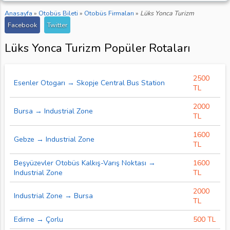
Anasayfa
»
Otobüs Bileti
»
Otobüs Firmaları
»
Lüks Yonca Turizm
Facebook
Twitter
Lüks Yonca Turizm Popüler Rotaları
2500
Esenler Otogarı → Skopje Central Bus Station
TL
2000
Bursa → Industrial Zone
TL
1600
Gebze → Industrial Zone
TL
Beşyüzevler Otobüs Kalkış-Varış Noktası →
1600
Industrial Zone
TL
2000
Industrial Zone → Bursa
TL
Edirne → Çorlu
500 TL