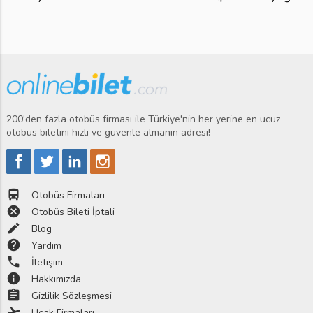
200'den fazla otobüs firması ile Türkiye'nin her yerine en ucuz
otobüs biletini hızlı ve güvenle almanın adresi!
directions_bus
Otobüs Firmaları
cancel
Otobüs Bileti İptali
edit
Blog
help
Yardım
phone
İletişim
info
Hakkımızda
assignment
Gizlilik Sözleşmesi
flight_takeoff
Uçak Firmaları