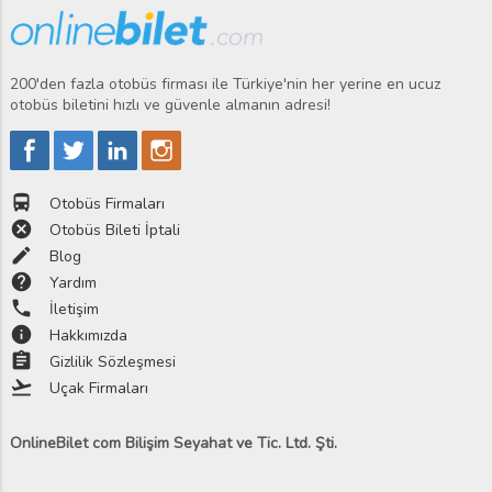
200'den fazla otobüs firması ile Türkiye'nin her yerine en ucuz
otobüs biletini hızlı ve güvenle almanın adresi!
directions_bus
Otobüs Firmaları
cancel
Otobüs Bileti İptali
edit
Blog
help
Yardım
phone
İletişim
info
Hakkımızda
assignment
Gizlilik Sözleşmesi
flight_takeoff
Uçak Firmaları
OnlineBilet com Bilişim Seyahat ve Tic. Ltd. Şti.