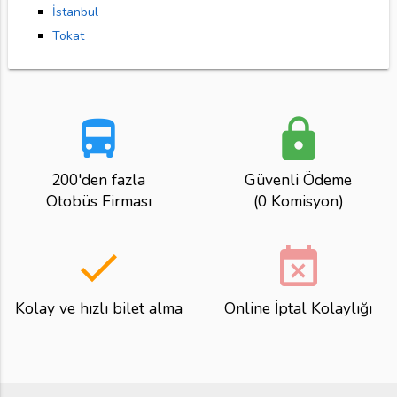
İstanbul
Tokat
directions_bus
lock
200'den fazla
Güvenli Ödeme
Otobüs Firması
(0 Komisyon)
done
event_busy
Kolay ve hızlı bilet alma
Online İptal Kolaylığı