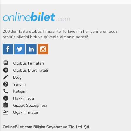
200'den fazla otobüs firması ile Türkiye'nin her yerine en ucuz
otobüs biletini hızlı ve güvenle almanın adresi!
directions_bus
Otobüs Firmaları
cancel
Otobüs Bileti İptali
edit
Blog
help
Yardım
phone
İletişim
info
Hakkımızda
assignment
Gizlilik Sözleşmesi
flight_takeoff
Uçak Firmaları
OnlineBilet com Bilişim Seyahat ve Tic. Ltd. Şti.