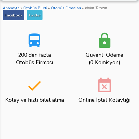
Anasayfa
»
Otobüs Bileti
»
Otobüs Firmaları
»
Naim Turizm
Facebook
Twitter
directions_bus
lock
200'den fazla
Güvenli Ödeme
Otobüs Firması
(0 Komisyon)
done
event_busy
Kolay ve hızlı bilet alma
Online İptal Kolaylığı