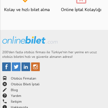
Kolay ve hızlı bilet alma
Online İptal Kolaylığı
200'den fazla otobüs firması ile Türkiye'nin her yerine en ucuz
otobüs biletini hızlı ve güvenle almanın adresi!
directions_bus
Otobüs Firmaları
cancel
Otobüs Bileti İptali
edit
Blog
help
Yardım
phone
İletişim
info
Hakkımızda