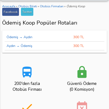
Anasayfa
»
Otobüs Bileti
»
Otobüs Firmaları
»
Ödemiş Koop
Facebook
Twitter
Ödemiş Koop Popüler Rotaları
Ödemiş → Aydın
300 TL
Aydın → Ödemiş
300 TL
directions_bus
lock
200'den fazla
Güvenli Ödeme
Otobüs Firması
(0 Komisyon)
done
event_busy