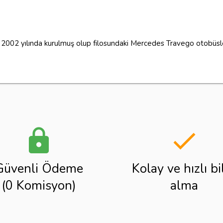
2002 yılında kurulmuş olup filosundaki Mercedes Travego otobüsler
lock
done
Güvenli Ödeme
Kolay ve hızlı bi
(0 Komisyon)
alma