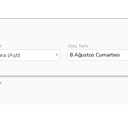
e
Gidiş Tarihi
ra (Aşti)
s