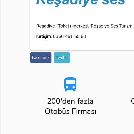
Reşadiye (Tokat) merkezli Reşadiye Ses Turizm, 
İletişim
: 0356 461 50 60
Facebook
Twitter
directions_bus
200'den fazla
Otobüs Firması