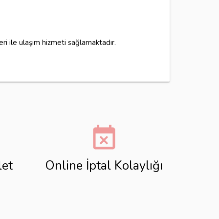
i ile ulaşım hizmeti sağlamaktadır.
event_busy
let
Online İptal Kolaylığı