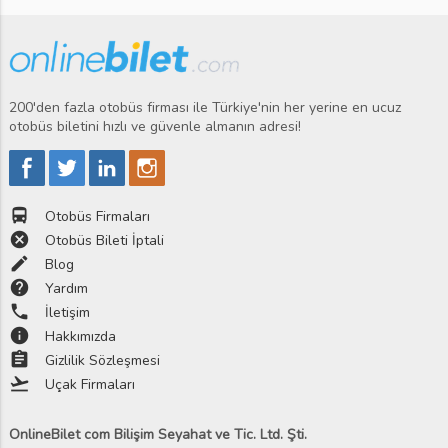
200'den fazla otobüs firması ile Türkiye'nin her yerine en ucuz
otobüs biletini hızlı ve güvenle almanın adresi!
directions_bus
Otobüs Firmaları
cancel
Otobüs Bileti İptali
edit
Blog
help
Yardım
phone
İletişim
info
Hakkımızda
assignment
Gizlilik Sözleşmesi
flight_takeoff
Uçak Firmaları
OnlineBilet com Bilişim Seyahat ve Tic. Ltd. Şti.