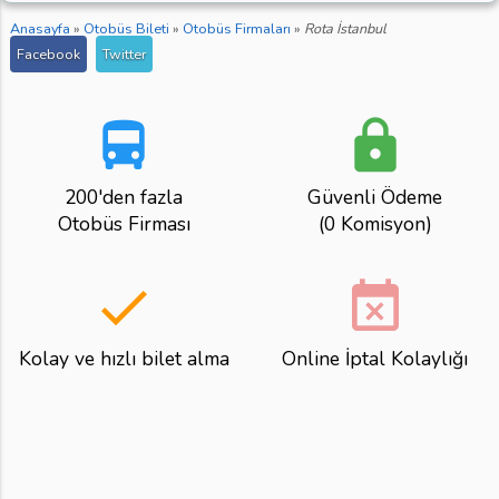
Anasayfa
»
Otobüs Bileti
»
Otobüs Firmaları
»
Rota İstanbul
Facebook
Twitter
directions_bus
lock
200'den fazla
Güvenli Ödeme
Otobüs Firması
(0 Komisyon)
done
event_busy
Kolay ve hızlı bilet alma
Online İptal Kolaylığı