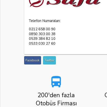
Telefon Numaraları:
0212 658 00 90
0850 303 00 38
0539 384 82 10
0533 030 27 60
Facebook
Twitter
directions_bus
200'den fazla
Otobüs Firması