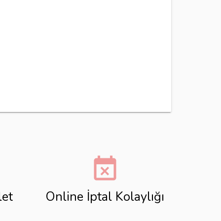
event_busy
let
Online İptal Kolaylığı