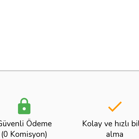
lock
done
Güvenli Ödeme
Kolay ve hızlı bi
(0 Komisyon)
alma