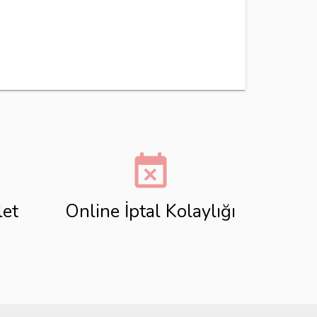
event_busy
let
Online İptal Kolaylığı