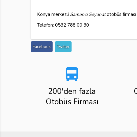
Konya merkezli
Samancı Seyahat
otobüs firması 
Telefon
: 0532 788 00 30
Facebook
Twitter
directions_bus
200'den fazla
Otobüs Firması