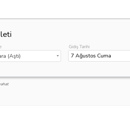
leti
e
Gidiş Tarihi
ra (Aşti)
yahat