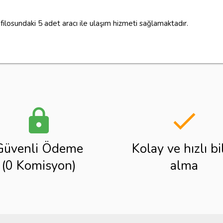
filosundaki 5 adet aracı ile ulaşım hizmeti sağlamaktadır.
lock
done
Güvenli Ödeme
Kolay ve hızlı bi
(0 Komisyon)
alma