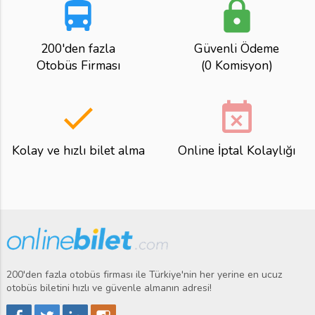
directions_bus
lock
200'den fazla
Güvenli Ödeme
Otobüs Firması
(0 Komisyon)
done
event_busy
Kolay ve hızlı bilet alma
Online İptal Kolaylığı
200'den fazla otobüs firması ile Türkiye'nin her yerine en ucuz
otobüs biletini hızlı ve güvenle almanın adresi!