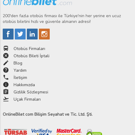
200'den fazla otobüs firması ile Türkiye'nin her yerine en ucuz
otobüs biletini hızlı ve güvenle almanın adresi!
directions_bus
Otobüs Firmaları
cancel
Otobüs Bileti İptali
edit
Blog
help
Yardım
phone
İletişim
info
Hakkımızda
assignment
Gizlilik Sözleşmesi
flight_takeoff
Uçak Firmaları
OnlineBilet com Bilişim Seyahat ve Tic. Ltd. Şti.