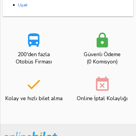
Uşak
directions_bus
lock
200'den fazla
Güvenli Ödeme
Otobüs Firması
(0 Komisyon)
done
event_busy
Kolay ve hızlı bilet alma
Online İptal Kolaylığı