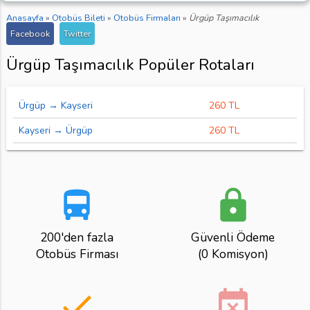
Anasayfa
»
Otobüs Bileti
»
Otobüs Firmaları
»
Ürgüp Taşımacılık
Facebook
Twitter
Ürgüp Taşımacılık Popüler Rotaları
Ürgüp → Kayseri
260 TL
Kayseri → Ürgüp
260 TL
directions_bus
lock
200'den fazla
Güvenli Ödeme
Otobüs Firması
(0 Komisyon)
done
event_busy