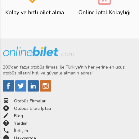
Kolay ve hızlı bilet alma
Online İptal Kolaylığı
200'den fazla otobüs firması ile Türkiye'nin her yerine en ucuz
otobüs biletini hızlı ve güvenle almanın adresi!
directions_bus
Otobüs Firmaları
cancel
Otobüs Bileti İptali
edit
Blog
help
Yardım
phone
İletişim
info
Hakkımızda