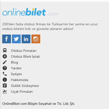
200'den fazla otobüs firması ile Türkiye'nin her yerine en ucuz
otobüs biletini hızlı ve güvenle almanın adresi!
directions_bus
Otobüs Firmaları
cancel
Otobüs Bileti İptali
edit
Blog
help
Yardım
phone
İletişim
info
Hakkımızda
assignment
Gizlilik Sözleşmesi
flight_takeoff
Uçak Firmaları
OnlineBilet com Bilişim Seyahat ve Tic. Ltd. Şti.