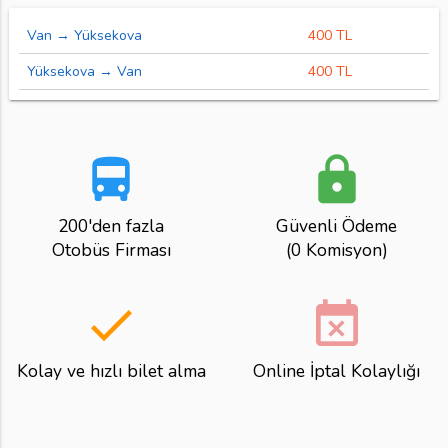
Van → Yüksekova
400 TL
Yüksekova → Van
400 TL
directions_bus
lock
200'den fazla
Güvenli Ödeme
Otobüs Firması
(0 Komisyon)
done
event_busy
Kolay ve hızlı bilet alma
Online İptal Kolaylığı