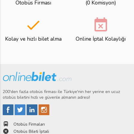
Otobüs Firması
(0 Komisyon)
done
event_busy
Kolay ve hızlı bilet alma
Online İptal Kolaylığı
200'den fazla otobüs firması ile Türkiye'nin her yerine en ucuz
otobüs biletini hızlı ve güvenle almanın adresi!
directions_bus
Otobüs Firmaları
cancel
Otobüs Bileti İptali