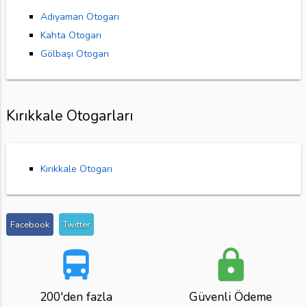
Adıyaman Otogarı
Kahta Otogarı
Gölbaşı Otogarı
Kırıkkale Otogarları
Kırıkkale Otogarı
Facebook
Twitter
directions_bus
lock
200'den fazla
Güvenli Ödeme