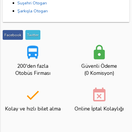
Suşehri Otogarı
Şarkışla Otogarı
Facebook
Twitter
directions_bus
lock
200'den fazla
Güvenli Ödeme
Otobüs Firması
(0 Komisyon)
done
event_busy
Kolay ve hızlı bilet alma
Online İptal Kolaylığı