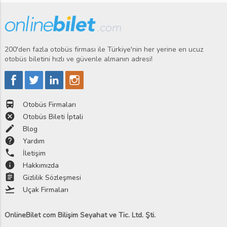
200'den fazla otobüs firması ile Türkiye'nin her yerine en ucuz
otobüs biletini hızlı ve güvenle almanın adresi!
directions_bus
Otobüs Firmaları
cancel
Otobüs Bileti İptali
edit
Blog
help
Yardım
phone
İletişim
info
Hakkımızda
assignment
Gizlilik Sözleşmesi
flight_takeoff
Uçak Firmaları
OnlineBilet com Bilişim Seyahat ve Tic. Ltd. Şti.