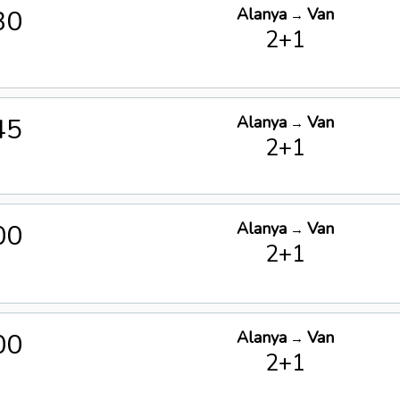
30
Alanya
Van
→
2+1
45
Alanya
Van
→
2+1
00
Alanya
Van
→
2+1
00
Alanya
Van
→
2+1