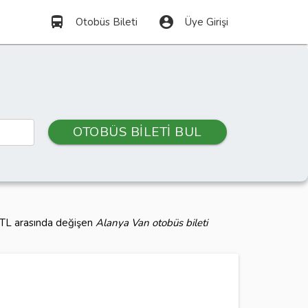
directions_bus
account_circle
Otobüs Bileti
Üye Girişi
OTOBÜS BİLETİ BUL
0 TL arasında değişen
Alanya Van otobüs bileti