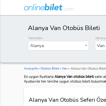
Alanya Van Otobüs Bileti
Nereden
Nerey
Alanya
Van
Anasayfa
»
Otobüs Bileti
»
Van
»
Alanya Van Otobüs Bileti
En uygun fiyatlarla
Alanya Van otobüs bileti
satın a
fiyatları
ile her tercihe uygun otobüs bileti bulunmak
Alanya Van Otobüs Seferi Özet