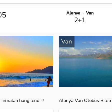
05
Alanya
Van
→
2+1
Van
irmaları hangileridir?
Alanya Van Otobüs Bileti 