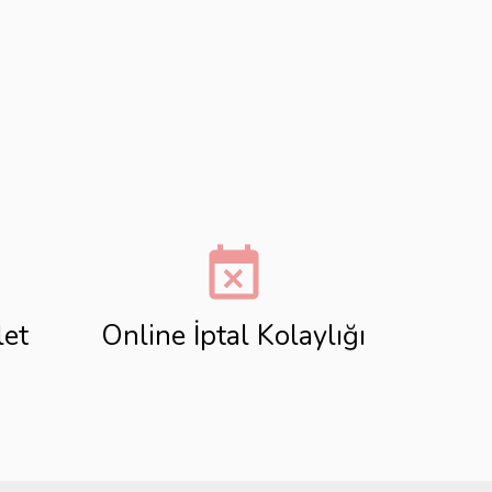
event_busy
let
Online İptal Kolaylığı