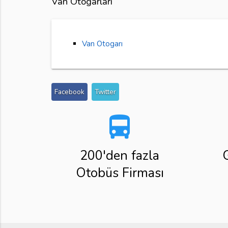
Van Otogarları
Van Otogarı
Facebook
Twitter
directions_bus
200'den fazla
Otobüs Firması