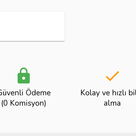
lock
done
Güvenli Ödeme
Kolay ve hızlı bi
(0 Komisyon)
alma