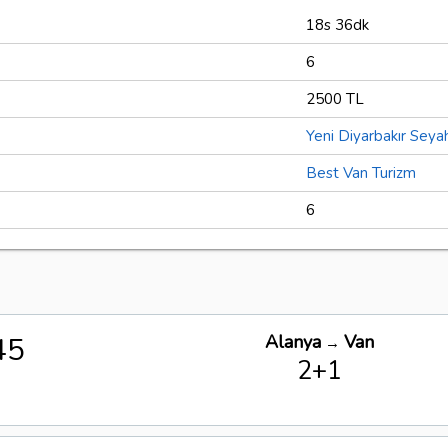
18s 36dk
6
2500 TL
Yeni Diyarbakır Seya
Best Van Turizm
6
45
Alanya
Van
→
2+1