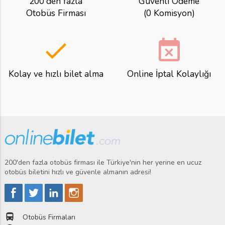
200'den fazla
Güvenli Ödeme
Otobüs Firması
(0 Komisyon)
done
event_busy
Kolay ve hızlı bilet alma
Online İptal Kolaylığı
200'den fazla otobüs firması ile Türkiye'nin her yerine en ucuz
otobüs biletini hızlı ve güvenle almanın adresi!
directions_bus
Otobüs Firmaları