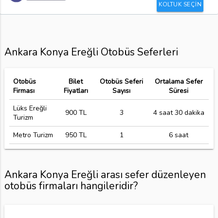
KOLTUK SEÇİN
Ankara Konya Ereğli Otobüs Seferleri
Otobüs
Bilet
Otobüs Seferi
Ortalama Sefer
Firması
Fiyatları
Sayısı
Süresi
Lüks Ereğli
900 TL
3
4 saat 30 dakika
Turizm
Metro Turizm
950 TL
1
6 saat
Ankara Konya Ereğli arası sefer düzenleyen
otobüs firmaları hangileridir?