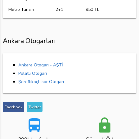
Metro Turizm
2+1
950 TL
Ankara Otogarları
Ankara Otogarı - AŞTİ
Polatlı Otogarı
Şereflikoçhisar Otogarı
Facebook
Twitter
directions_bus
lock