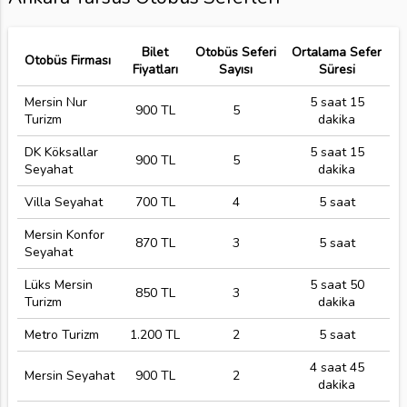
Bilet
Otobüs Seferi
Ortalama Sefer
Otobüs Firması
Fiyatları
Sayısı
Süresi
Mersin Nur
5 saat 15
900 TL
5
Turizm
dakika
DK Köksallar
5 saat 15
900 TL
5
Seyahat
dakika
Villa Seyahat
700 TL
4
5 saat
Mersin Konfor
870 TL
3
5 saat
Seyahat
Lüks Mersin
5 saat 50
850 TL
3
Turizm
dakika
Metro Turizm
1.200 TL
2
5 saat
4 saat 45
Mersin Seyahat
900 TL
2
dakika