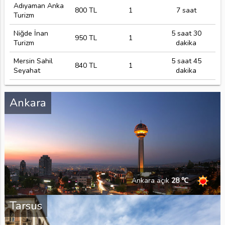
Adıyaman Anka
800 TL
1
7 saat
Turizm
Niğde İnan
5 saat 30
950 TL
1
Turizm
dakika
Mersin Sahil
5 saat 45
840 TL
1
Seyahat
dakika
Ankara
Ankara açık
28 ℃
Tarsus