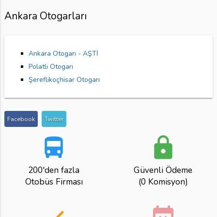
Ankara Otogarları
Ankara Otogarı - AŞTİ
Polatlı Otogarı
Şereflikoçhisar Otogarı
Facebook
Twitter
directions_bus
lock
200'den fazla
Güvenli Ödeme
Otobüs Firması
(0 Komisyon)