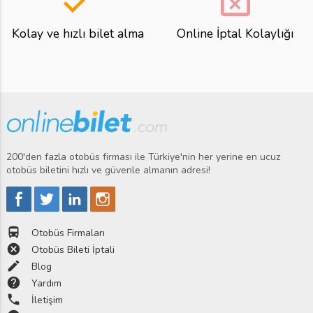
done
event_busy
Kolay ve hızlı bilet alma
Online İptal Kolaylığı
200'den fazla otobüs firması ile Türkiye'nin her yerine en ucuz
otobüs biletini hızlı ve güvenle almanın adresi!
directions_bus
Otobüs Firmaları
cancel
Otobüs Bileti İptali
edit
Blog
help
Yardım
phone
İletişim