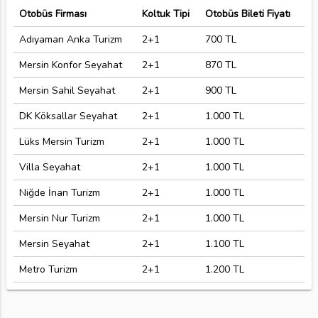
Otobüs Firması
Koltuk Tipi
Otobüs Bileti Fiyatı
Adıyaman Anka Turizm
2+1
700 TL
Mersin Konfor Seyahat
2+1
870 TL
Mersin Sahil Seyahat
2+1
900 TL
DK Köksallar Seyahat
2+1
1.000 TL
Lüks Mersin Turizm
2+1
1.000 TL
Villa Seyahat
2+1
1.000 TL
Niğde İnan Turizm
2+1
1.000 TL
Mersin Nur Turizm
2+1
1.000 TL
Mersin Seyahat
2+1
1.100 TL
Metro Turizm
2+1
1.200 TL