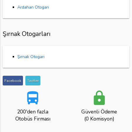
Ardahan Otogarı
Şırnak Otogarları
Şırnak Otogarı
Facebook
Twitter
directions_bus
lock
200'den fazla
Güvenli Ödeme
Otobüs Firması
(0 Komisyon)