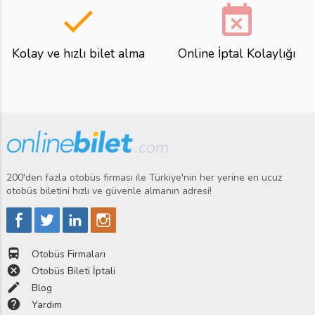
done
event_busy
Kolay ve hızlı bilet alma
Online İptal Kolaylığı
200'den fazla otobüs firması ile Türkiye'nin her yerine en ucuz
otobüs biletini hızlı ve güvenle almanın adresi!
directions_bus
Otobüs Firmaları
cancel
Otobüs Bileti İptali
edit
Blog
help
Yardım