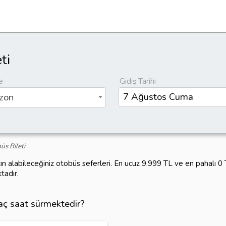
ti
e
Gidiş Tarihi
zon
s Bileti
ın alabileceğiniz otobüs seferleri. En ucuz 9.999 TL ve en pahalı 
tadır.
kaç saat sürmektedir?