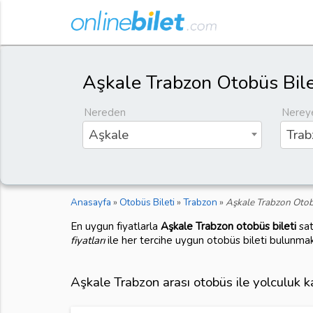
Aşkale Trabzon Otobüs Bile
Nereden
Nerey
Aşkale
Trab
Anasayfa
»
Otobüs Bileti
»
Trabzon
»
Aşkale Trabzon Otobü
En uygun fiyatlarla
Aşkale Trabzon otobüs bileti
sat
fiyatları
ile her tercihe uygun otobüs bileti bulunmak
Aşkale Trabzon arası otobüs ile yolculuk 