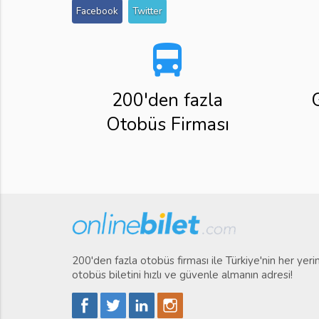
Facebook
Twitter
directions_bus
200'den fazla
Otobüs Firması
200'den fazla otobüs firması ile Türkiye'nin her yer
otobüs biletini hızlı ve güvenle almanın adresi!