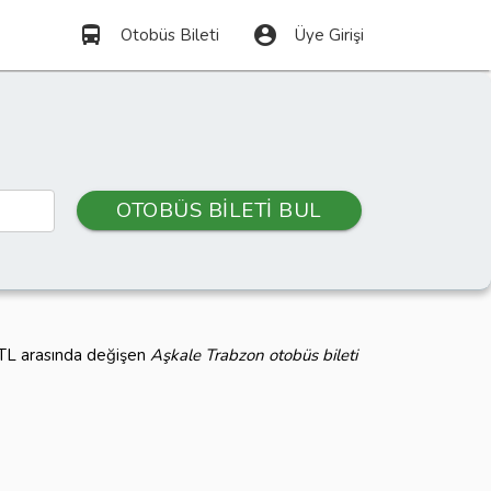
directions_bus
account_circle
Otobüs Bileti
Üye Girişi
OTOBÜS BİLETİ BUL
0 TL arasında değişen
Aşkale Trabzon otobüs bileti