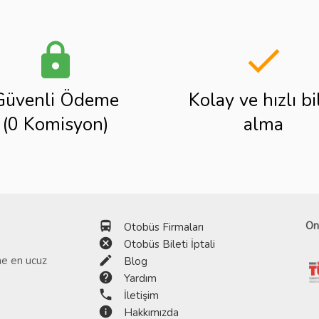
lock
done
Güvenli Ödeme
Kolay ve hızlı bi
(0 Komisyon)
alma
directions_bus
On
Otobüs Firmaları
cancel
Otobüs Bileti İptali
edit
ine en ucuz
Blog
help
Yardım
phone
İletişim
info
Hakkımızda