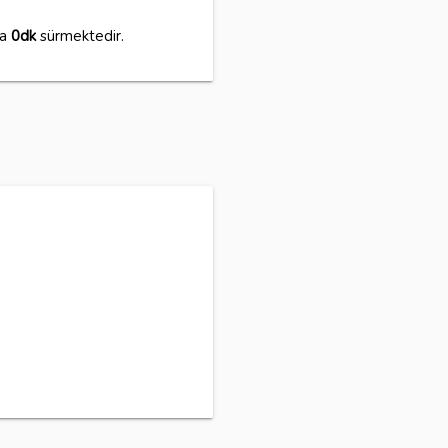
ma
0dk
sürmektedir.