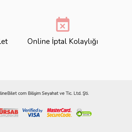
event_busy
let
Online İptal Kolaylığı
lineBilet com Bilişim Seyahat ve Tic. Ltd. Şti.