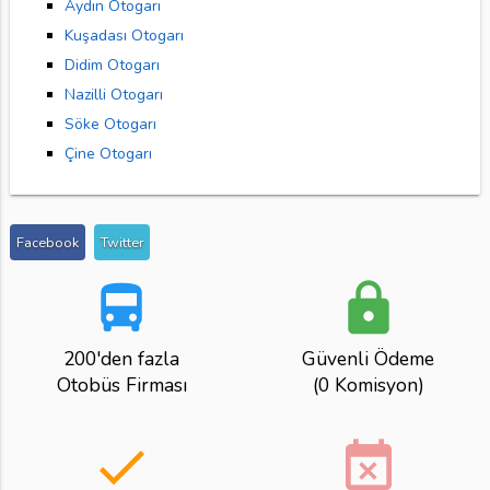
Aydın Otogarı
Kuşadası Otogarı
Didim Otogarı
Nazilli Otogarı
Söke Otogarı
Çine Otogarı
Facebook
Twitter
directions_bus
lock
200'den fazla
Güvenli Ödeme
Otobüs Firması
(0 Komisyon)
done
event_busy