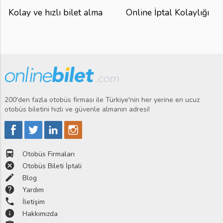
Kolay ve hızlı bilet alma
Online İptal Kolaylığı
200'den fazla otobüs firması ile Türkiye'nin her yerine en ucuz
otobüs biletini hızlı ve güvenle almanın adresi!
directions_bus
Otobüs Firmaları
cancel
Otobüs Bileti İptali
edit
Blog
help
Yardım
phone
İletişim
info
Hakkımızda