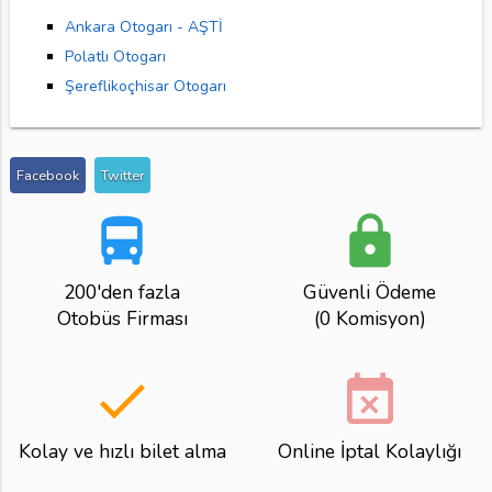
Ankara Otogarı - AŞTİ
Polatlı Otogarı
Şereflikoçhisar Otogarı
Facebook
Twitter
directions_bus
lock
200'den fazla
Güvenli Ödeme
Otobüs Firması
(0 Komisyon)
done
event_busy
Kolay ve hızlı bilet alma
Online İptal Kolaylığı