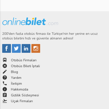
200'den fazla otobüs firması ile Türkiye'nin her yerine en ucuz
otobüs biletini hızlı ve güvenle almanın adresi!
directions_bus
Otobüs Firmaları
cancel
Otobüs Bileti İptali
edit
Blog
help
Yardım
phone
İletişim
info
Hakkımızda
assignment
Gizlilik Sözleşmesi
flight_takeoff
Uçak Firmaları