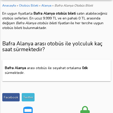
Anasayfa
»
Otobüs Bileti
»
Alanya
»
Bafra Alanya Otobüs Bileti
En uygun fiyatlarla
Bafra Alanya otobüs bileti
satın alabileceğiniz
otobüs seferleri. En ucuz 9.999 TL ve en pahalı 0 TL arasında
değişen
Bafra Alanya otobüs bileti fiyatları
ile her tercihe uygun
otobüs bileti bulunmaktadır.
Bafra Alanya arası otobüs ile yolculuk kaç
saat sürmektedir?
Bafra Alanya
arası otobüs ile seyahat ortalama
0dk
sürmektedir.
Facebook
Twitter
directions_bus
lock