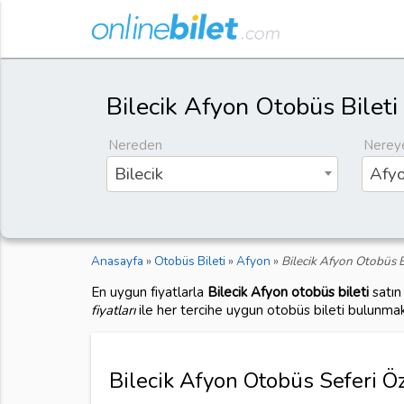
Bilecik Afyon Otobüs Bileti
Nereden
Nerey
Bilecik
Afy
Anasayfa
»
Otobüs Bileti
»
Afyon
»
Bilecik Afyon Otobüs B
En uygun fiyatlarla
Bilecik Afyon otobüs bileti
satın
fiyatları
ile her tercihe uygun otobüs bileti bulunmak
Bilecik Afyon Otobüs Seferi Öz