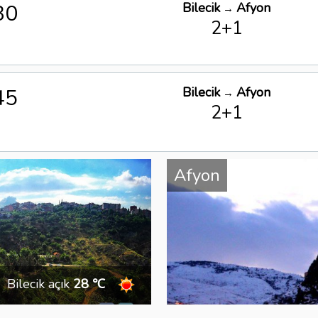
30
Bilecik
Afyon
→
2+1
45
Bilecik
Afyon
→
2+1
Afyon
Bilecik açık
28 ℃