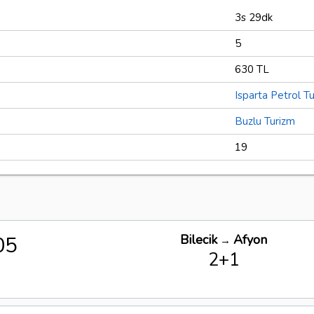
3s 29dk
5
630 TL
Isparta Petrol T
Buzlu Turizm
19
05
Bilecik
Afyon
→
2+1