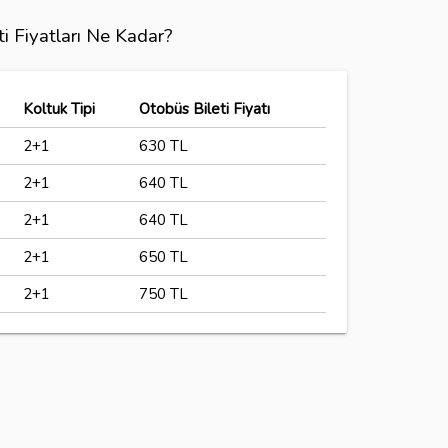
ti Fiyatları Ne Kadar?
Koltuk Tipi
Otobüs Bileti Fiyatı
2+1
630 TL
2+1
640 TL
2+1
640 TL
2+1
650 TL
2+1
750 TL