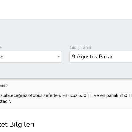
e
Gidiş Tarihi
on
ileti
 alabileceğiniz otobüs seferleri. En ucuz 630 TL ve en pahalı 750 
tadır.
et Bilgileri