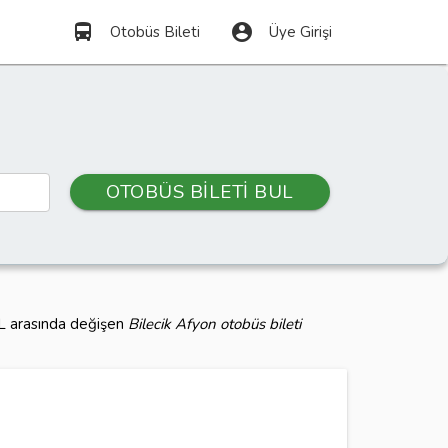
directions_bus
account_circle
Otobüs Bileti
Üye Girişi
OTOBÜS BİLETİ BUL
TL arasında değişen
Bilecik Afyon otobüs bileti