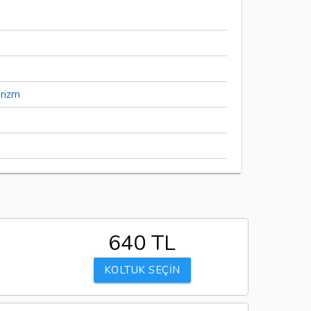
urizm
640 TL
KOLTUK SEÇİN